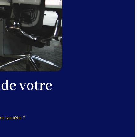
 de votre
e société ?