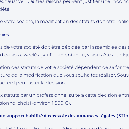
te exhaustive. D’autres raisons peuvent justifier une modi
iété.
 votre société, la modification des statuts doit être réalis
ociés
s de votre société doit être décidée par l’assemblée des 
d de vos associés (sauf, bien entendu, si vous êtes l’uniqu
tion des statuts de votre société dépendent de sa forme j
nature de la modification que vous souhaitez réaliser. Souv
’accord pour acter la décision.
 statuts par un professionnel suite à cette décision entr
sionnel choisi (environ 1 500 €).
 un support habilité à recevoir des annonces légales (SHA
ts doit être publiée dans un SHAL dans un délai d’un mois