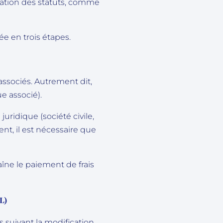
fication des statuts, comme
ée en trois étapes.
associés. Autrement dit,
e associé).
uridique (société civile,
ent, il est nécessaire que
aîne le paiement de frais
L)
 suivant la modification.